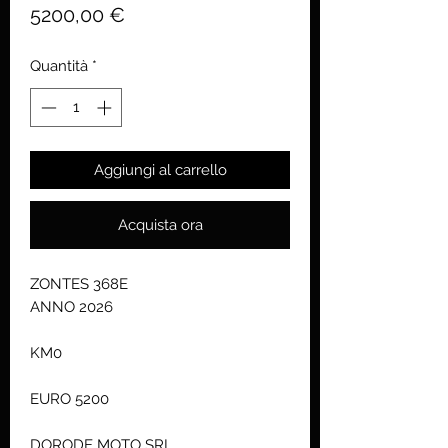
Prezzo
5200,00 €
Quantità
*
Aggiungi al carrello
Acquista ora
ZONTES 368E
ANNO 2026
KM0
EURO 5200
DORODE MOTO SRL